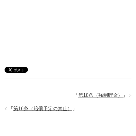
「
第18条（強制貯金）
」
「
第16条（賠償予定の禁止）
」