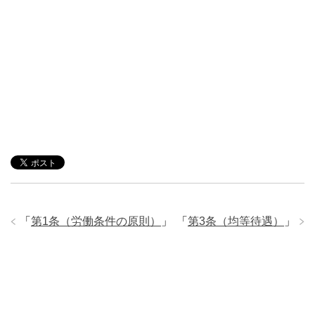
「
第1条（労働条件の原則）
」
「
第3条（均等待遇）
」